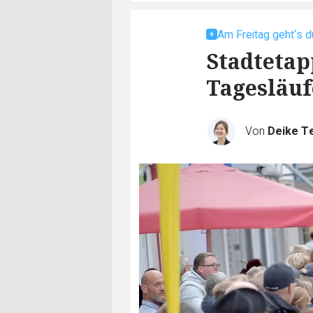
Am Freitag geht‘s d
Stadtetap
Tagesläuf
Von
Deike T