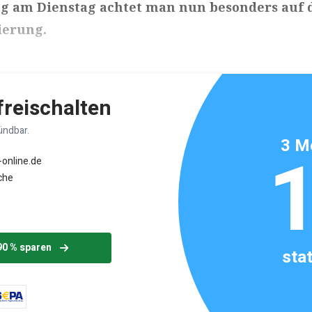
g am Dienstag achtet man nun besonders auf 
ierung.
ikels: ca. 3 Minuten
 freischalten
ündbar.
3 M
-online.de
che
90 % sparen
sta