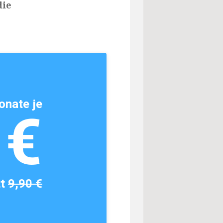
die
onate je
1€
tt
9,90 €