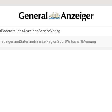
n
Podcasts
Jobs
Anzeigen
Service
Verlag
ledingerland
Saterland/Barßel
Region
Sport
Wirtschaft
Meinung