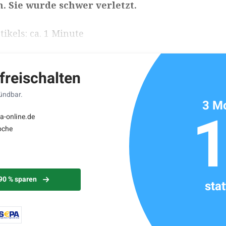
. Sie wurde schwer verletzt.
ikels: ca. 1 Minute
 freischalten
kündbar.
3 Mo
a-online.de
oche
 90 % sparen
sta