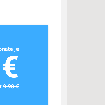
nate je
1€
tt
9,90 €