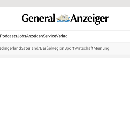
Podcasts
Jobs
Anzeigen
Service
Verlag
edingerland
Saterland/Barßel
Region
Sport
Wirtschaft
Meinung