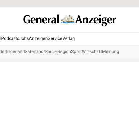
n
Podcasts
Jobs
Anzeigen
Service
Verlag
ledingerland
Saterland/Barßel
Region
Sport
Wirtschaft
Meinung