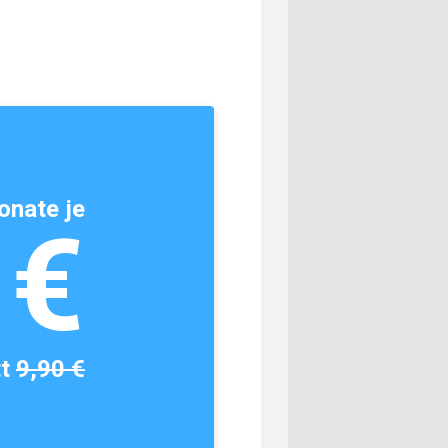
onate je
1€
tt
9,90 €