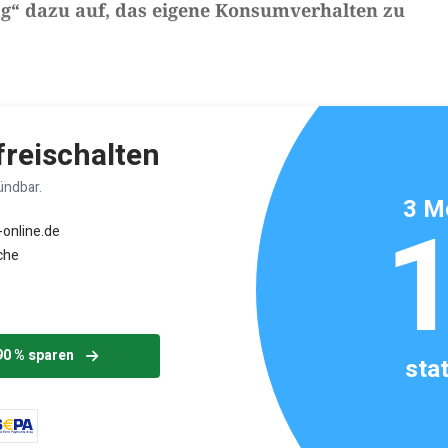
ag“ dazu auf, das eigene Konsumverhalten zu
ikels: ca. 4 Minuten
 freischalten
ündbar.
3 M
-online.de
che
90 % sparen
sta