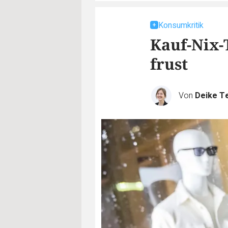
Konsumkritik
Kauf-Nix-
frust
Von
Deike T