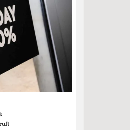
k
ruft