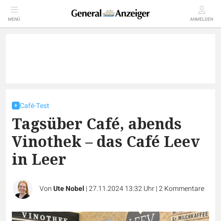
MENÜ
ANMELDEN
Café-Test
Tagsüber Café, abends
Vinothek – das Café Leev
in Leer
Von
Ute Nobel
|
27.11.2024 13:32 Uhr
|
2
Kommentare