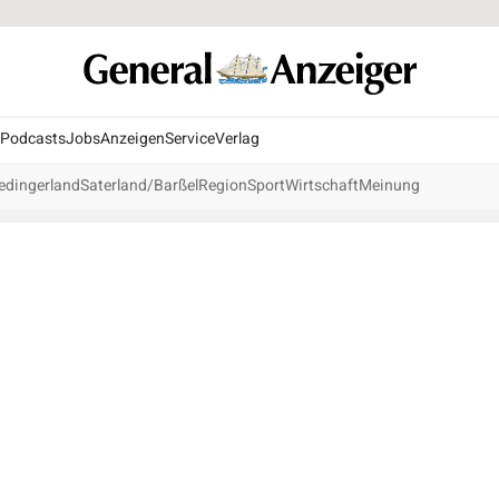
Podcasts
Jobs
Anzeigen
Service
Verlag
edingerland
Saterland/Barßel
Region
Sport
Wirtschaft
Meinung