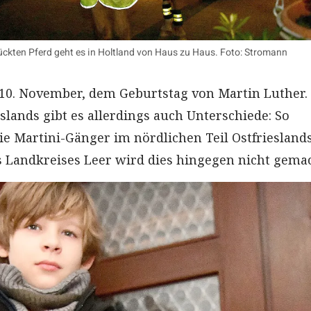
kten Pferd geht es in Holtland von Haus zu Haus. Foto: Stromann
10. November, dem Geburtstag von Martin Luther.
slands gibt es allerdings auch Unterschiede: So
ie Martini-Gänger im nördlichen Teil Ostfrieslands
s Landkreises Leer wird dies hingegen nicht gemac