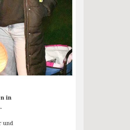
n in
.
r und