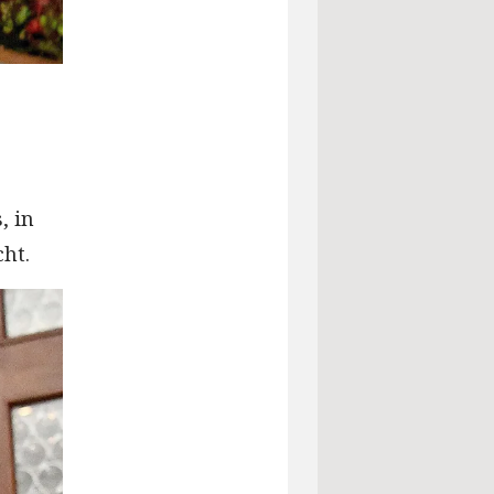
, in
ht.