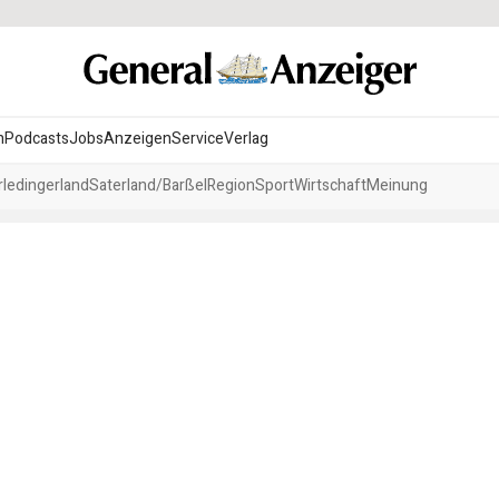
n
Podcasts
Jobs
Anzeigen
Service
Verlag
ledingerland
Saterland/Barßel
Region
Sport
Wirtschaft
Meinung