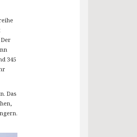
reihe
t
 Der
enn
nd 345
hr
en. Das
chen,
ngern.