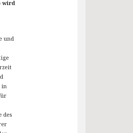
b wird
te und
tige
zeit
rd
 in
für
e des
rer