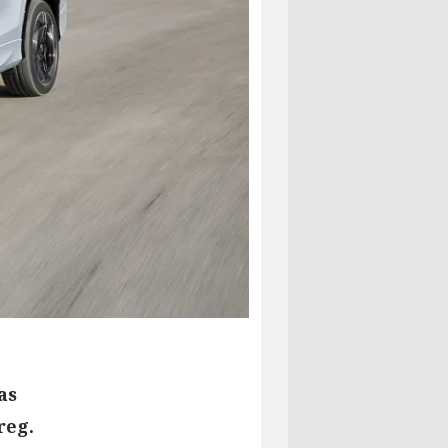
as
reg.