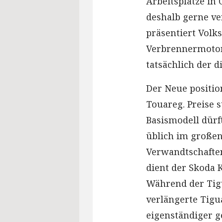
Arbeitsplätze in
deshalb gerne ve
präsentiert Volk
Verbrennermotore
tatsächlich der d
Der Neue positio
Touareg. Preise s
Basismodell dürft
üblich im große
Verwandtschaften 
dient der Skoda 
Während der Tigu
verlängerte Tigu
eigenständiger g