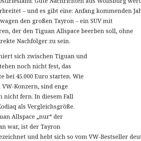
 Ostfriesland. Gute Nachrichten aus Wolfsburg wer
rbreitet – und es gibt eine: Anfang kommenden Ja
swagen den großen Tayron – ein SUV mit
n, der den Tiguan Allspace beerben soll, ohne
irekte Nachfolger zu sein.
niert sich zwischen Tiguan und
tehen noch nicht fest, das
e bei 45.000 Euro starten. Wie
n VW-Konzern, sind enge
nicht fern. In diesem Fall
Kodiaq als Vergleichsgröße.
an Allspace „nur“ der
an war, ist der Tayron
ezeichnet und hebt sich so vom VW-Bestseller deu