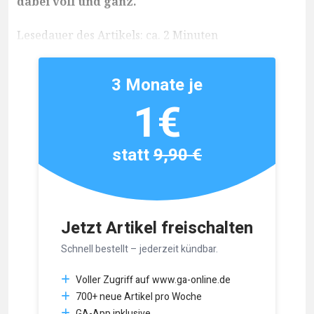
dabei voll und ganz.
Lesedauer des Artikels: ca. 2 Minuten
3 Monate je
1€
statt
9,90 €
Jetzt Artikel freischalten
Schnell bestellt – jederzeit kündbar.
Voller Zugriff auf www.ga-online.de
700+ neue Artikel pro Woche
GA-App inklusive