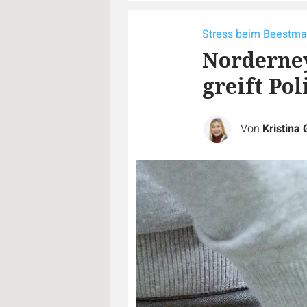
Stress beim Beestma
Norderney
greift Po
Von
Kristina