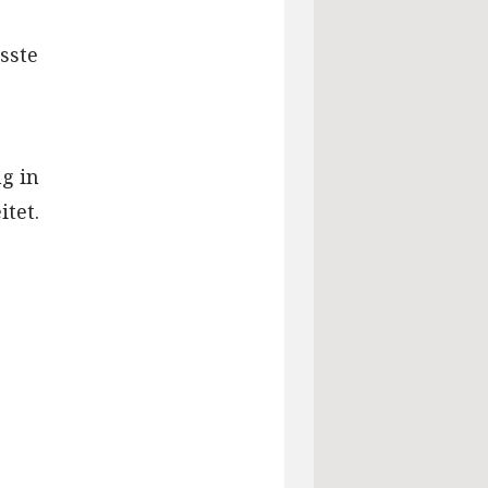
sste
g in
tet.