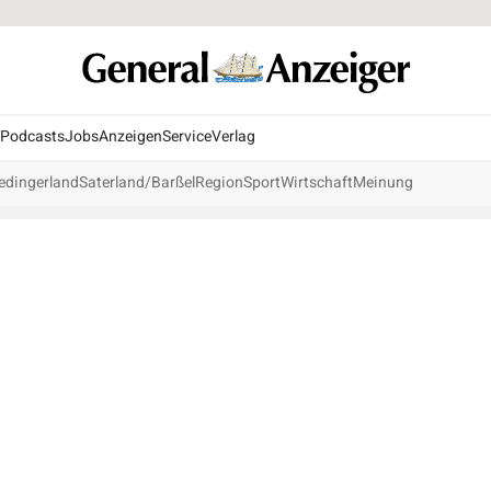
Podcasts
Jobs
Anzeigen
Service
Verlag
edingerland
Saterland/Barßel
Region
Sport
Wirtschaft
Meinung