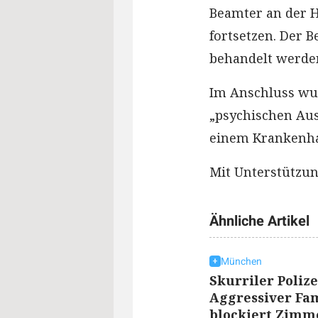
Beamter an der H
fortsetzen. Der B
behandelt werde
Im Anschluss wur
„psychischen Au
einem Krankenhau
Mit Unterstützun
Ähnliche Artikel
München
Skurriler Polize
Aggressiver Fa
blockiert Zimm