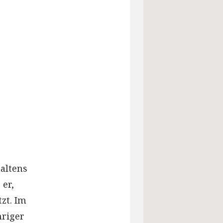
altens
er,
zt. Im
hriger