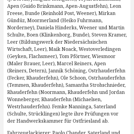
Apen (Guido Brinkmann, Apen-Augustfehn), Leon
Freese, Bunde (Reinhold Post, Weener), Mirkan
Gündüz, Moormerland (Heiko Fuhrmann,
Norderney), Daniela Hinderks, Weener und Martin
Schulte, Boen (Klinkenborg, Bunde), Steven Kramer,
Leer (Bildungswerk der Niedersächsischen
Wirtschaft, Leer), Maik Noack, Westoverledingen
(Geyken, Flachsmeer), Tom Pförtner, Wiesmoor
(Maler Brauer, Leer), Marcel Reiners, Apen
(Reiners, Detern), Jannik Schöning, Ostrhauderfehn
(Fecker, Rhauderfehn), Ole Schoon, Ostrhauderfehn
(Temmen, Rhauderfehn), Samantha Strohschnieder,
Rhauderfehn (Noormann, Rhauderfehn und Jordan
Wonneberger, Rhauderfehn (Michaelsen,
Westrhauderfehn). Femke Nanninga, Saterland
(Schulte, Strücklingen) legte ihre Prüfungen vor
der Handwerkskammer für Ostfriesland ab.
Fahrzeuglackierer: Paolo Chander, Saterland und