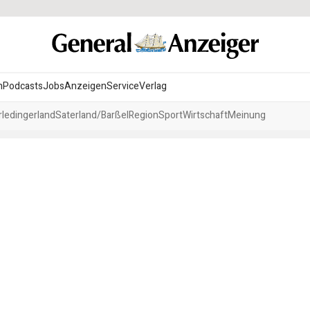
n
Podcasts
Jobs
Anzeigen
Service
Verlag
ledingerland
Saterland/Barßel
Region
Sport
Wirtschaft
Meinung