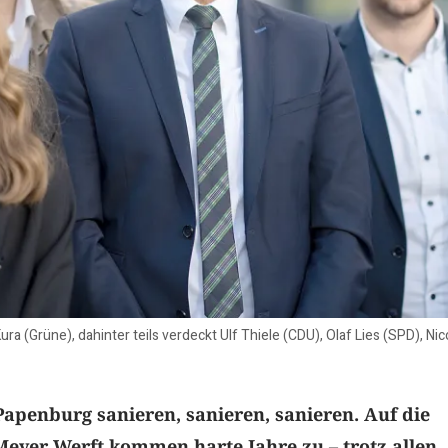
ura (Grüne), dahinter teils verdeckt Ulf Thiele (CDU), Olaf Lies (SPD), 
 Papenburg sanieren, sanieren, sanieren. Auf die
Meyer Werft kommen harte Jahre zu – trotz allen