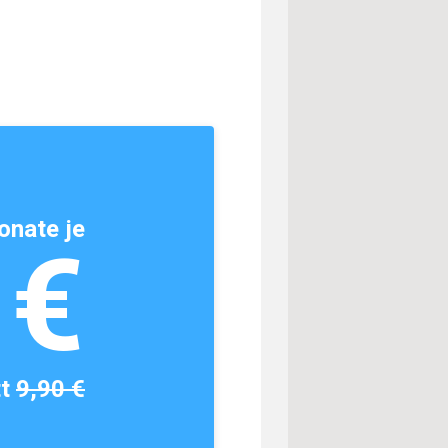
onate je
1€
tt
9,90 €