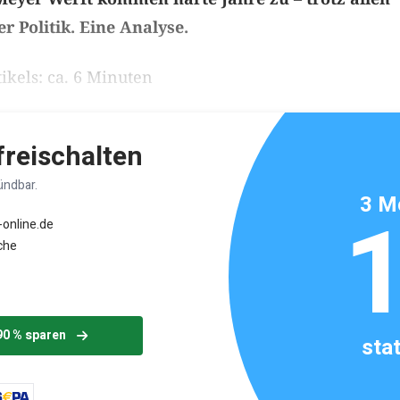
r Politik. Eine Analyse.
ikels: ca. 6 Minuten
 freischalten
ündbar.
3 M
-online.de
che
90 % sparen
sta