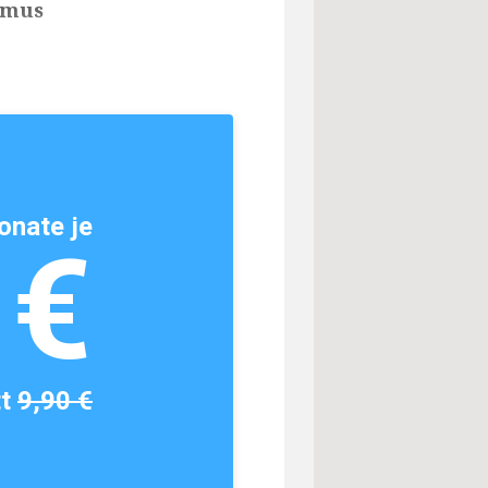
umus
onate je
1€
tt
9,90 €