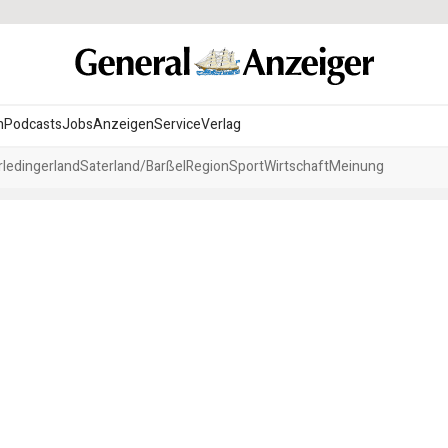
n
Podcasts
Jobs
Anzeigen
Service
Verlag
ledingerland
Saterland/Barßel
Region
Sport
Wirtschaft
Meinung