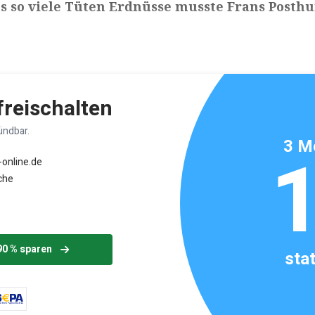
s so viele Tüten Erdnüsse musste Frans Posth
ikels: ca. 2 Minuten
 freischalten
ündbar.
3 M
-online.de
che
90 % sparen
sta