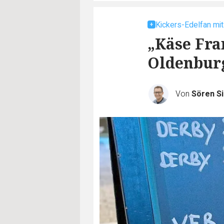
Kickers-Edelfan mi
„Käse Fra
Oldenbur
Von
Sören S