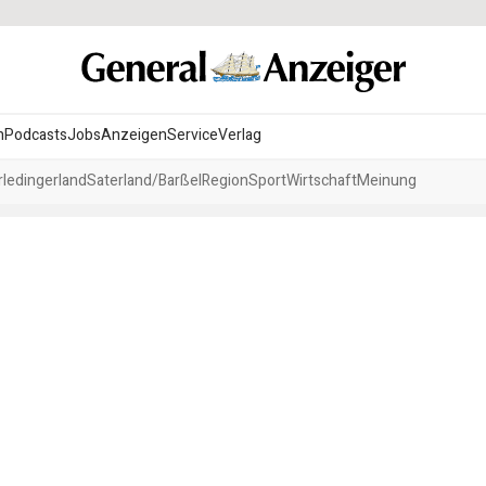
n
Podcasts
Jobs
Anzeigen
Service
Verlag
ledingerland
Saterland/Barßel
Region
Sport
Wirtschaft
Meinung