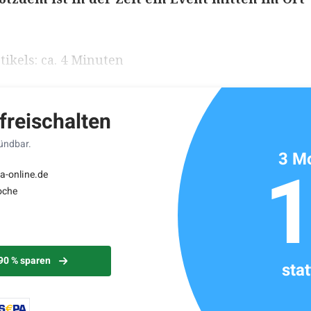
ikels: ca. 4 Minuten
 freischalten
kündbar.
3 Mo
a-online.de
oche
 90 % sparen
sta