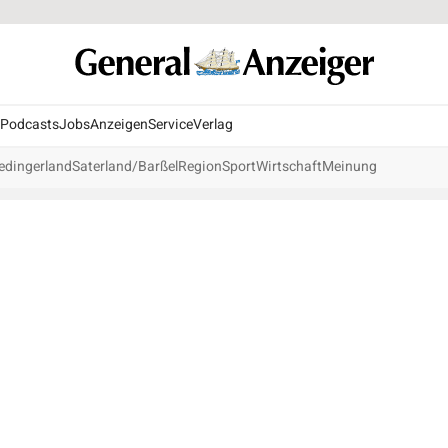
Podcasts
Jobs
Anzeigen
Service
Verlag
edingerland
Saterland/Barßel
Region
Sport
Wirtschaft
Meinung