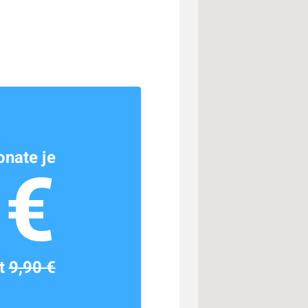
nate je
1€
tt
9,90 €