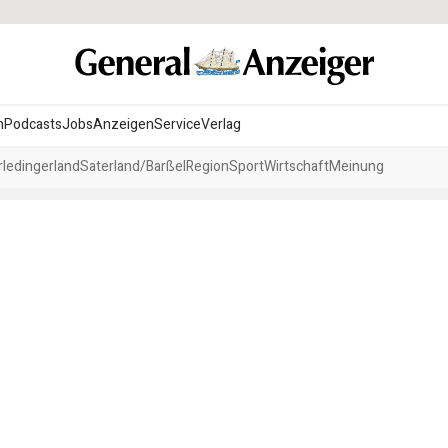
n
Podcasts
Jobs
Anzeigen
Service
Verlag
ledingerland
Saterland/Barßel
Region
Sport
Wirtschaft
Meinung