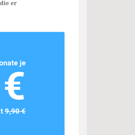
die er
onate je
1€
tt
9,90 €