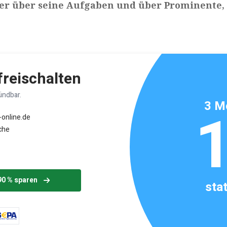
er über seine Aufgaben und über Prominente, 
ikels: ca. 4 Minuten
 freischalten
ündbar.
3 M
-online.de
che
90 % sparen
sta