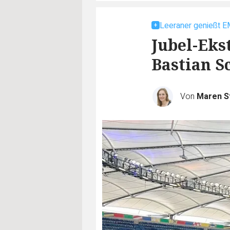
Leeraner genießt E
Jubel-Eks
Bastian S
Von
Maren S