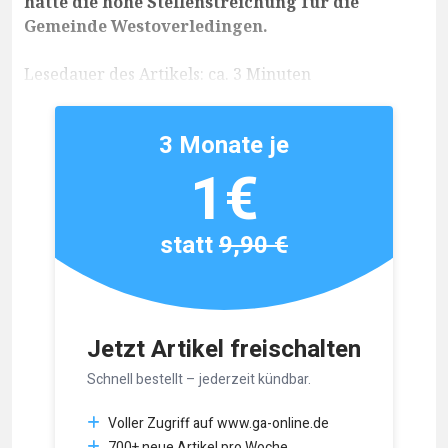
hätte die hohe Stellenstreichung für die
Gemeinde Westoverledingen.
Lesedauer des Artikels: ca. 3 Minuten
3 Monate je
1€
statt
9,90 €
Jetzt Artikel freischalten
Schnell bestellt – jederzeit kündbar.
Voller Zugriff auf www.ga-online.de
700+ neue Artikel pro Woche