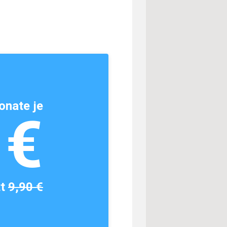
onate je
1€
tt
9,90 €