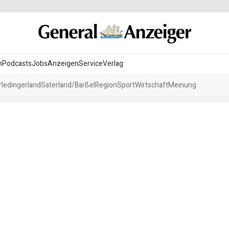
n
Podcasts
Jobs
Anzeigen
Service
Verlag
ledingerland
Saterland/Barßel
Region
Sport
Wirtschaft
Meinung