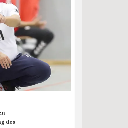
en
ng des