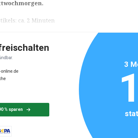
ttwochmorgen.
ikels: ca. 2 Minuten
 freischalten
ündbar.
3 M
-online.de
che
90 % sparen
sta