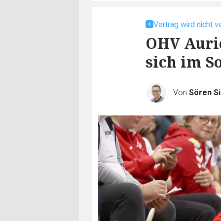
Vertrag wird nicht v
OHV Auric
sich im 
Von
Sören S