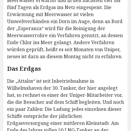
Meerwasser erwärmt und in den nächsten vier bis
fünf Tagen als Erdgas ins Netz eingespeist. Die
Erwärmung mit Meerwasser ist vielen
Umweltverbänden ein Dorn im Auge, denn an Bord
der „Esperanza“ wird für die Reinigung der
Meerwasserrohre ein Verfahren genutzt, an dessen
Ende Chlor ins Meer gelangt. Andere Verfahren
würden geprüft, heißt es seit Monaten von Uniper,
neues ist dazu an diesem Montag nicht zu erfahren.
Das Erdgas
Die „Attalos“ ist seit Inbetriebnahme in
Wilhelmshaven der 30. Tanker, der hier angelegt
hat, so rechnet es einer der Uniper-Mitarbeiter vor,
die die Besucher auf dem Schiff begleiten. Und noch
ein paar Zahlen: Die Ladung jedes einzelnen dieser
Schiffe entspräche der jährlichen
Erdgasversorgung einer mittleren Kleinstadt. Am
Ende des Jahres sollen 50 LNG-Tanker an der