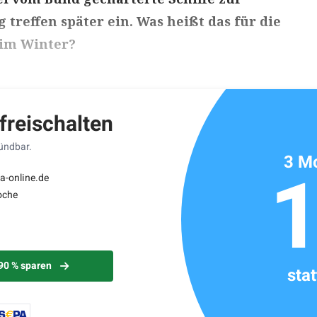
reffen später ein. Was heißt das für die
im Winter?
ikels: ca. 3 Minuten
 freischalten
kündbar.
3 Mo
a-online.de
oche
 90 % sparen
sta