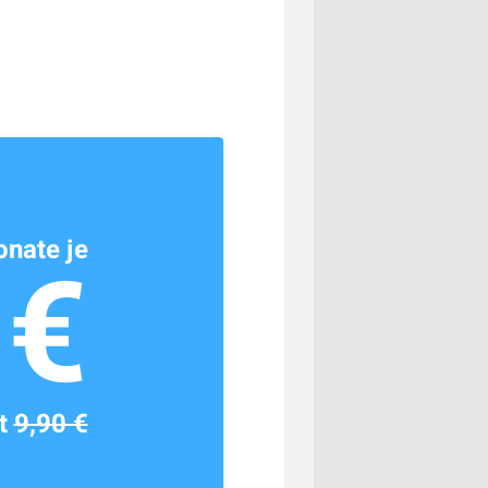
nate je
1€
tt
9,90 €