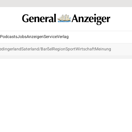
Podcasts
Jobs
Anzeigen
Service
Verlag
edingerland
Saterland/Barßel
Region
Sport
Wirtschaft
Meinung