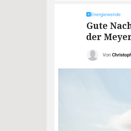
Energiewende
Gute Nach
der Meye
Von
Christop