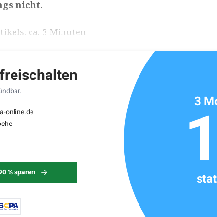
ngs nicht.
ikels: ca. 3 Minuten
 freischalten
kündbar.
3 Mo
a-online.de
oche
 90 % sparen
sta