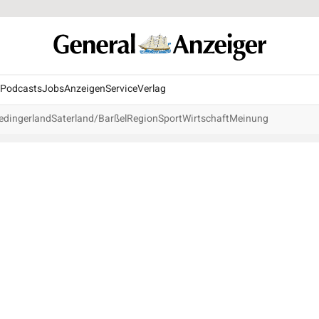
Podcasts
Jobs
Anzeigen
Service
Verlag
edingerland
Saterland/Barßel
Region
Sport
Wirtschaft
Meinung