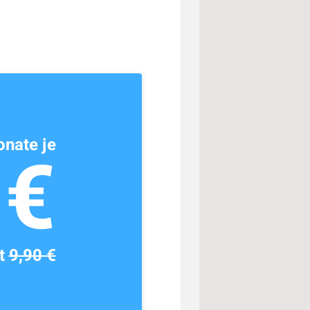
nate je
1€
tt
9,90 €