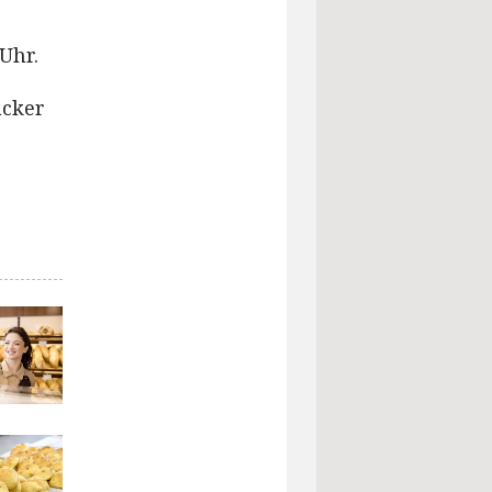
Uhr.
äcker