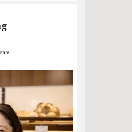
ag
tare
|