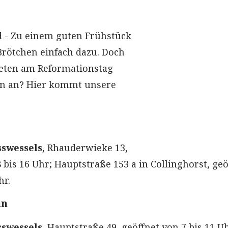
 - Zu einem guten Frühstück
Brötchen einfach dazu. Doch
ieten am Reformationstag
en an? Hier kommt unsere
swessels
, Rhauderwieke 13,
 bis 16 Uhr; Hauptstraße 153 a in Collinghorst, geö
hr.
hn
swessels
, Hauptstraße 49, geöffnet von 7 bis 11 U