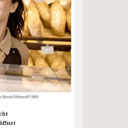
e Stock/littlewolf1989
cht
öffnet