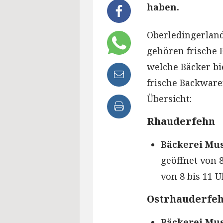
haben.
Oberledingerland
gehören frische 
welche Bäcker b
frische Backwar
Übersicht:
Rhauderfehn
Bäckerei Mus
geöffnet von 8
von 8 bis 11 U
Ostrhauderfe
Bäckerei Mus