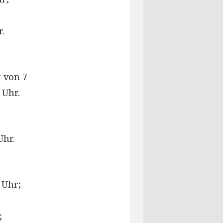
r.
t von 7
 Uhr.
Uhr.
 Uhr;
;