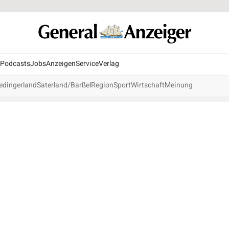
Podcasts
Jobs
Anzeigen
Service
Verlag
edingerland
Saterland/Barßel
Region
Sport
Wirtschaft
Meinung