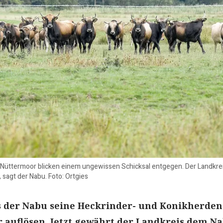
 Nüttermoor blicken einem ungewissen Schicksal entgegen. Der Landkreis
, sagt der Nabu. Foto: Ortgies
s der Nabu seine Heckrinder- und Konikherden
 auflösen. Jetzt gewährt der Landkreis dem N