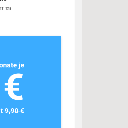
st zu
onate je
1€
tt
9,90 €