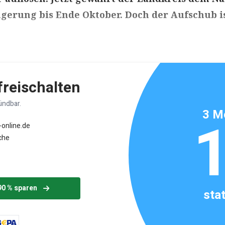
ngerung bis Ende Oktober. Doch der Aufschub i
ikels: ca. 4 Minuten
 freischalten
ündbar.
3 M
-online.de
che
90 % sparen
sta