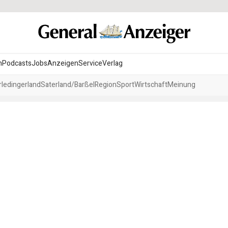
n
Podcasts
Jobs
Anzeigen
Service
Verlag
ledingerland
Saterland/Barßel
Region
Sport
Wirtschaft
Meinung