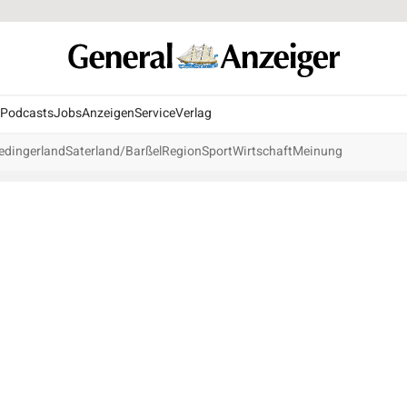
Podcasts
Jobs
Anzeigen
Service
Verlag
edingerland
Saterland/Barßel
Region
Sport
Wirtschaft
Meinung