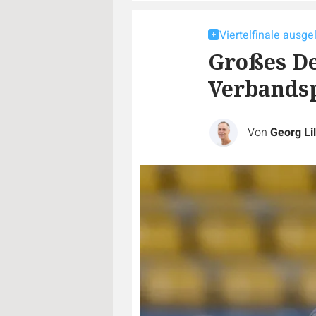
Viertelfinale ausge
Großes De
Verbands
Von
Georg Lil