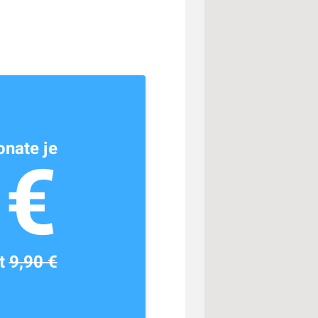
nate je
1€
tt
9,90 €