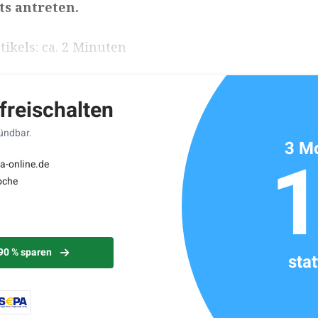
s antreten.
ikels: ca. 2 Minuten
 freischalten
kündbar.
3 Mo
a-online.de
oche
 90 % sparen
sta