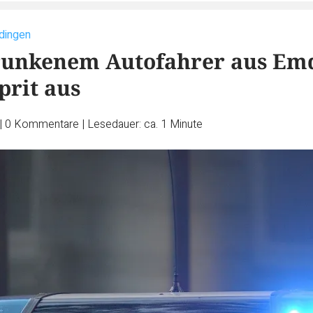
edingen
trunkenem Autofahrer aus Em
prit aus
|
0
Kommentare
|
Lesedauer: ca. 1 Minute