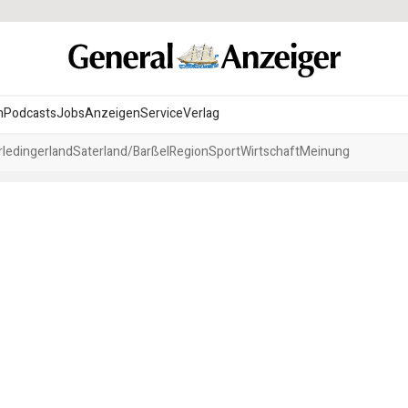
n
Podcasts
Jobs
Anzeigen
Service
Verlag
ledingerland
Saterland/Barßel
Region
Sport
Wirtschaft
Meinung