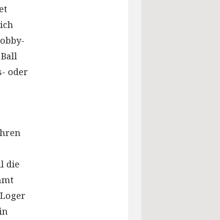
et
sich
Hobby-
Ball
s- oder
ahren
l die
mmt
 Loger
in