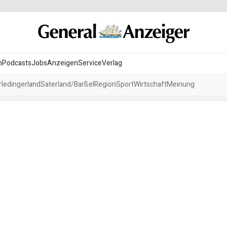
n
Podcasts
Jobs
Anzeigen
Service
Verlag
ledingerland
Saterland/Barßel
Region
Sport
Wirtschaft
Meinung