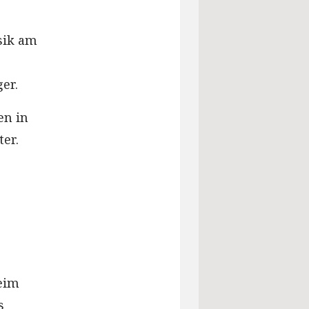
sik am
er.
en in
ter.
beim
s