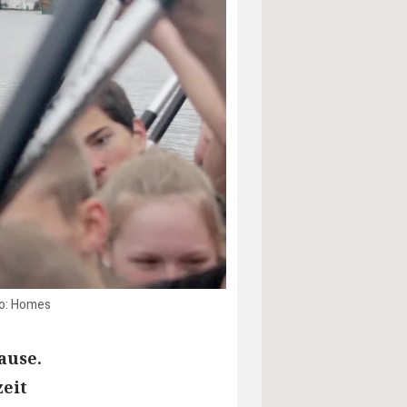
to: Homes
ause.
zeit