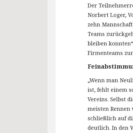
Der Teilnehmerre
Norbert Loger, Vo
zehn Mannschafte
Teams zurückgeht
bleiben konnten“,
Firmenteams zum
Feinabstimmun
„Wenn man Neuli
ist, fehlt einem 
Vereins. Selbst d
meisten Rennen w
schließlich auf 
deutlich. In den