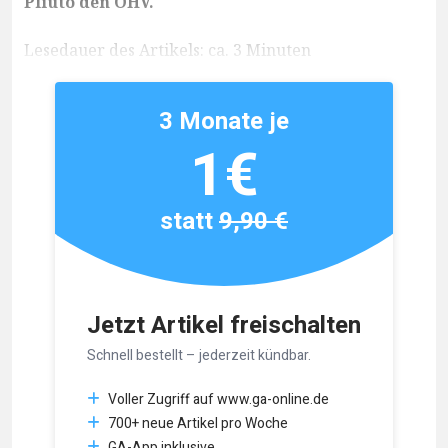
Pliuto den OHV.
Lesedauer des Artikels: ca. 3 Minuten
3 Monate je
1€
statt
9,90 €
Jetzt Artikel freischalten
Schnell bestellt – jederzeit kündbar.
Voller Zugriff auf www.ga-online.de
700+ neue Artikel pro Woche
GA-App inklusive