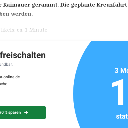
e Kaimauer gerammt. Die geplante Kreuzfahrt
oben werden.
ikels: ca. 1 Minute
 freischalten
kündbar.
3 Mo
a-online.de
oche
 90 % sparen
sta