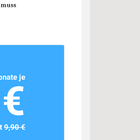
 muss
nate je
1€
tt
9,90 €