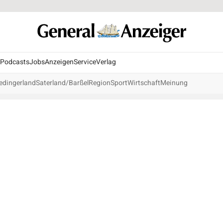
Podcasts
Jobs
Anzeigen
Service
Verlag
edingerland
Saterland/Barßel
Region
Sport
Wirtschaft
Meinung