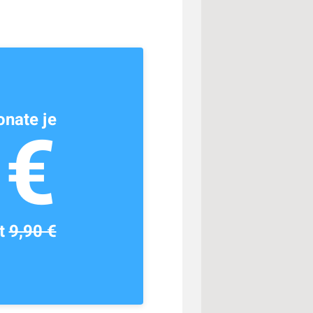
nate je
1€
tt
9,90 €