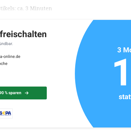
ikels: ca. 3 Minuten
 freischalten
kündbar.
3 Mo
a-online.de
oche
 90 % sparen
sta