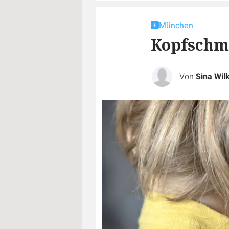
München
Kopfschme
Von
Sina Wil