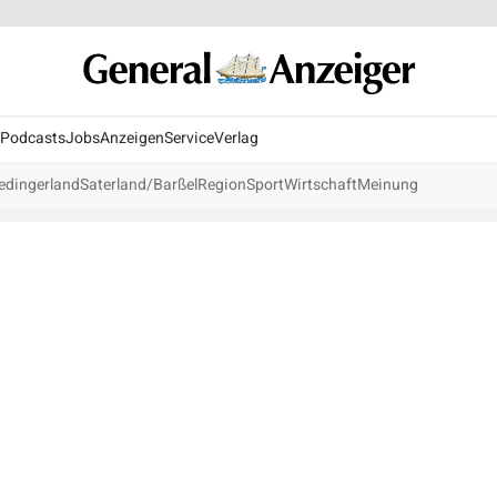
Podcasts
Jobs
Anzeigen
Service
Verlag
edingerland
Saterland/Barßel
Region
Sport
Wirtschaft
Meinung