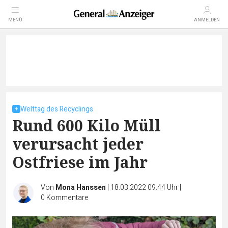
MENÜ
ANMELDEN
Welttag des Recyclings
Rund 600 Kilo Müll
verursacht jeder
Ostfriese im Jahr
Von
Mona Hanssen
|
18.03.2022 09:44 Uhr
|
0
Kommentare