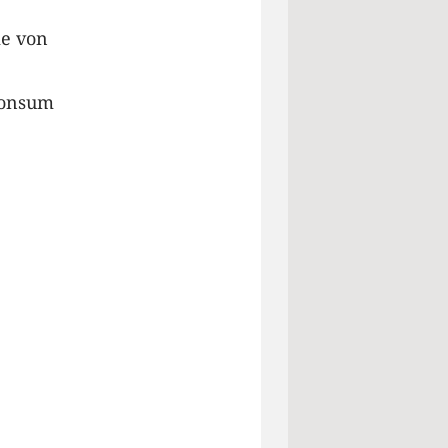
ie von
konsum