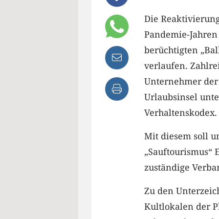
Die Reaktivierun
Pandemie-Jahren 
berüchtigten „Ba
verlaufen. Zahlr
Unternehmer der 
Urlaubsinsel unt
Verhaltenskodex.
Mit diesem soll 
„Sauftourismus“ E
zuständige Verban
Zu den Unterzeic
Kultlokalen der 