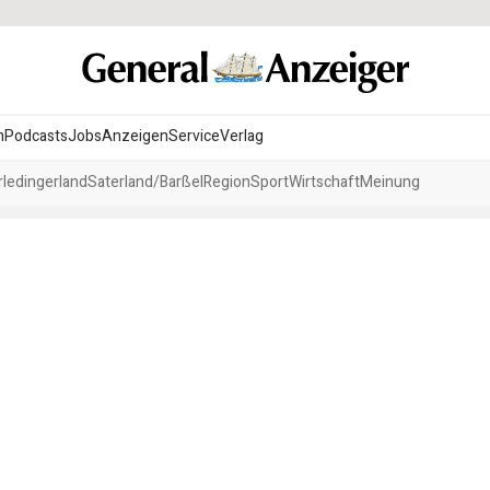
n
Podcasts
Jobs
Anzeigen
Service
Verlag
ledingerland
Saterland/Barßel
Region
Sport
Wirtschaft
Meinung