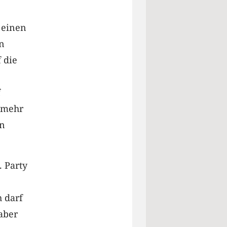
 einen
n
 die
f
t mehr
en
. Party
 darf
aber