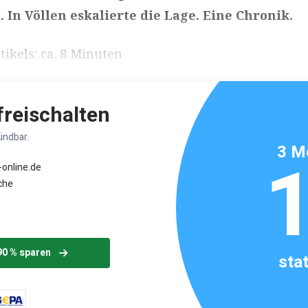
 In Völlen eskalierte die Lage. Eine Chronik.
ikels: ca. 8 Minuten
 freischalten
ündbar.
3 M
-online.de
che
90 % sparen
sta