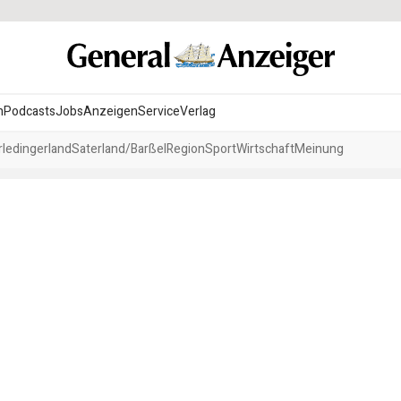
n
Podcasts
Jobs
Anzeigen
Service
Verlag
ledingerland
Saterland/Barßel
Region
Sport
Wirtschaft
Meinung