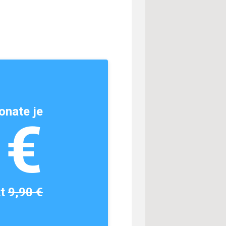
onate je
1€
tt
9,90 €