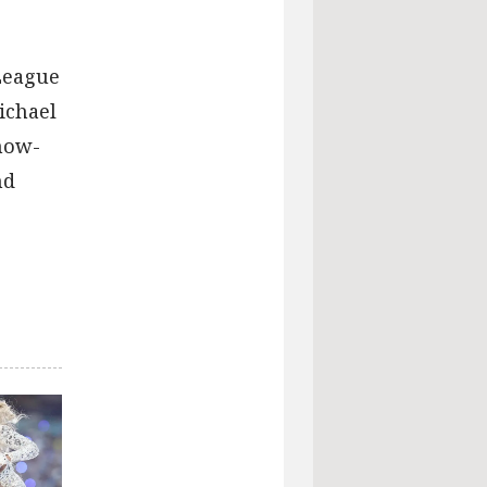
 League
ichael
show-
nd