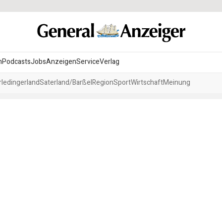
n
Podcasts
Jobs
Anzeigen
Service
Verlag
ledingerland
Saterland/Barßel
Region
Sport
Wirtschaft
Meinung