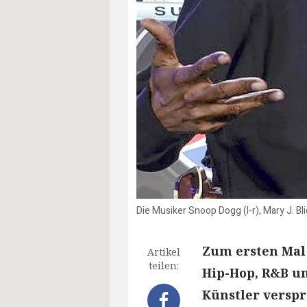
Die Musiker Snoop Dogg (l-r), Mary J. 
Zum ersten Mal 
Artikel
teilen:
Hip-Hop, R&B u
Künstler versp