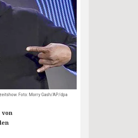
lbzeitshow. Foto: Morry Gash/AP/dpa
n von
den