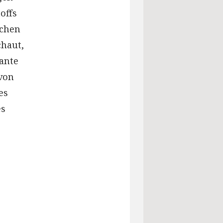
offs
achen
chaut,
iante
 von
es
es