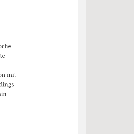
Woche
te
on mit
rdings
hin