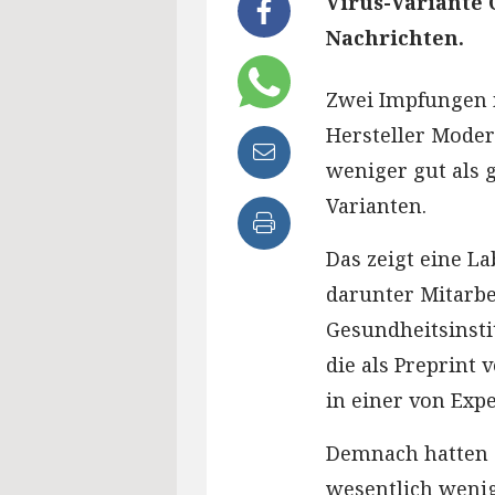
Virus-Variante 
Nachrichten.
Zwei Impfungen 
Hersteller Mode
weniger gut als 
Varianten.
Das zeigt eine L
darunter Mitarbe
Gesundheitsinsti
die als Preprint 
in einer von Expe
Demnach hatten 
wesentlich wenig