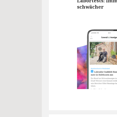
Labortests: Im
schwächer