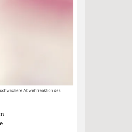
e schwächere Abwehrreaktion des
em
e