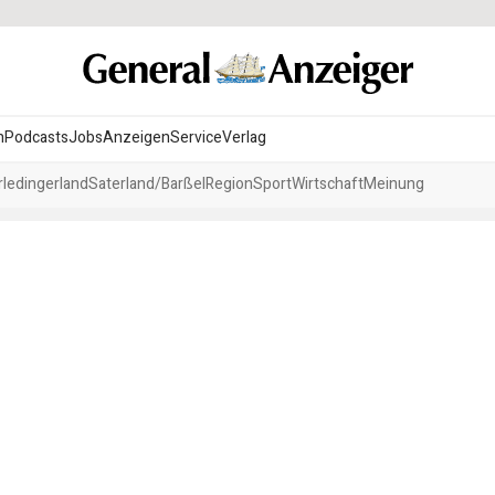
n
Podcasts
Jobs
Anzeigen
Service
Verlag
ledingerland
Saterland/Barßel
Region
Sport
Wirtschaft
Meinung