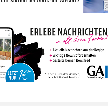
munreaktion bei Omikron-Variante