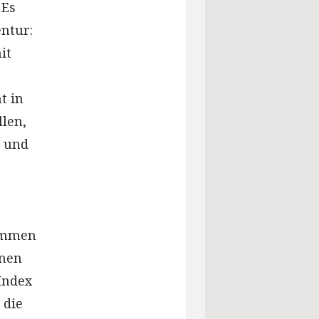
 Es
entur:
it
t in
len,
- und
nommen
rnen
 Index
 die