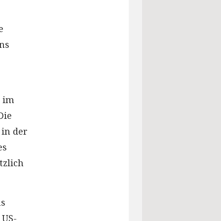
e
ins
g im
Die
in der
es
tzlich
ns
 US-