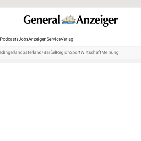
Podcasts
Jobs
Anzeigen
Service
Verlag
edingerland
Saterland/Barßel
Region
Sport
Wirtschaft
Meinung