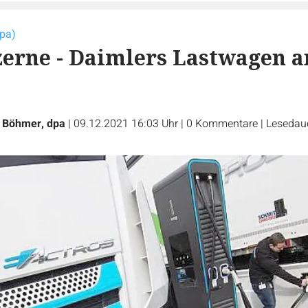
dpa)
erne - Daimlers Lastwagen a
n Böhmer, dpa
|
09.12.2021 16:03 Uhr
|
0
Kommentare
|
Lesedaue