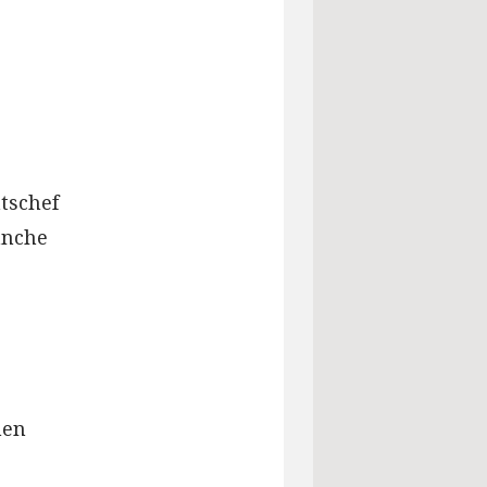
tschef
anche
hen