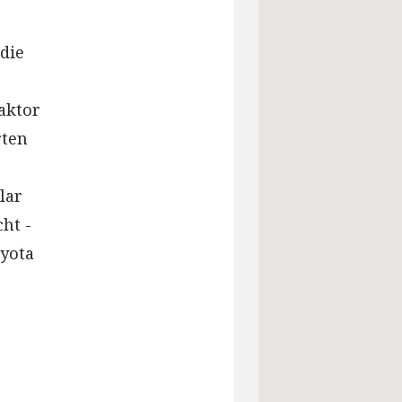
die
aktor
rten
lar
ht -
yota