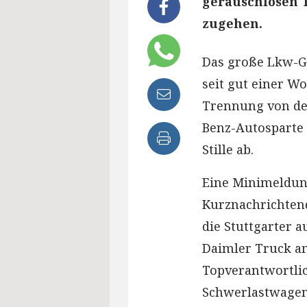
geräuschlosen T
zugehen.
Das große Lkw-Ge
seit gut einer Wo
Trennung von de
Benz-Autosparte 
Stille ab.
Eine Minimeldun
Kurznachrichtend
die Stuttgarter 
Daimler Truck am
Topverantwortlic
Schwerlastwagen