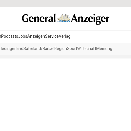
n
Podcasts
Jobs
Anzeigen
Service
Verlag
ledingerland
Saterland/Barßel
Region
Sport
Wirtschaft
Meinung