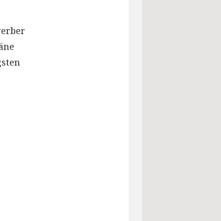
werber
läne
gsten