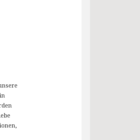
 unsere
in
erden
iebe
ionen,