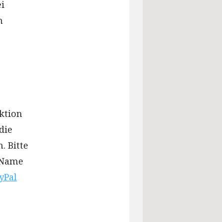
i
n
ktion
die
. Bitte
n Name
yPal