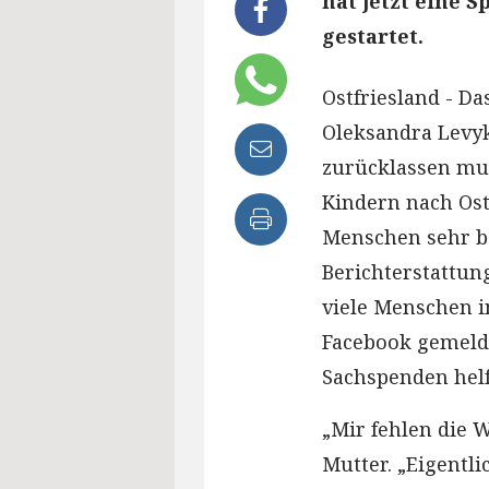
hat jetzt eine 
gestartet.
Ostfriesland - Da
Oleksandra Levyk
zurücklassen mu
Kindern nach Ostf
Menschen sehr b
Berichterstattun
viele Menschen i
Facebook gemelde
Sachspenden hel
„Mir fehlen die 
Mutter. „Eigentl