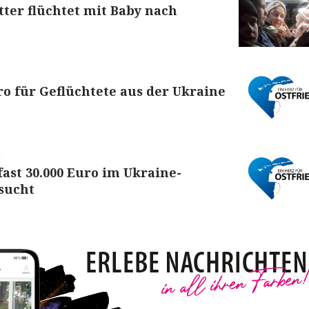
ter flüchtet mit Baby nach
d
ro für Geflüchtete aus der Ukraine
d
ast 30.000 Euro im Ukraine-
sucht