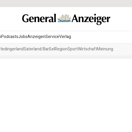
n
Podcasts
Jobs
Anzeigen
Service
Verlag
ledingerland
Saterland/Barßel
Region
Sport
Wirtschaft
Meinung