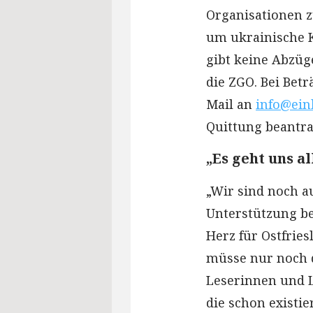
Organisationen zu
um ukrainische 
gibt keine Abzüg
die ZGO. Bei Bet
Mail an
info@ein
Quittung beantr
„Es geht uns a
„Wir sind noch a
Unterstützung be
Herz für Ostfries
müsse nur noch d
Leserinnen und L
die schon existi