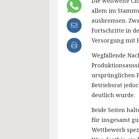
Die weltweite Ch
allem im Stammw
ausbremsen. Zwar
Fortschritte in d
Versorgung mit H
Wegfallende Nac
Produktionsaussi
ursprünglichen P
Betriebsrat jedo
deutlich wurde.
Beide Seiten hal
für insgesamt g
Wettbewerb spezi