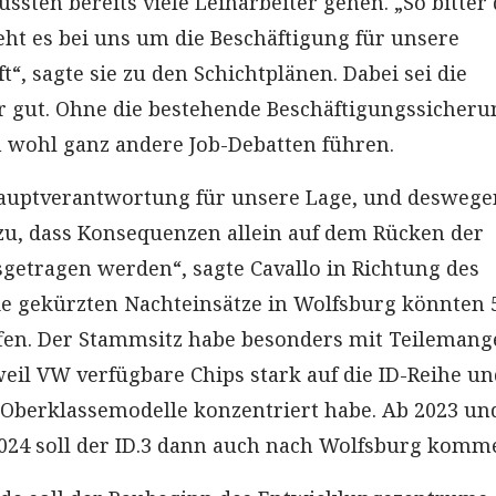
sten bereits viele Leiharbeiter gehen. „So bitter
geht es bei uns um die Beschäftigung für unsere
, sagte sie zu den Schichtplänen. Dabei sei die
r gut. Ohne die bestehende Beschäftigungssicheru
 wohl ganz andere Job-Debatten führen.
Hauptverantwortung für unsere Lage, und deswege
 zu, dass Konsequenzen allein auf dem Rücken der
sgetragen werden“, sagte Cavallo in Richtung des
e gekürzten Nachteinsätze in Wolfsburg könnten 
en. Der Stammsitz habe besonders mit Teilemang
eil VW verfügbare Chips stark auf die ID-Reihe un
Oberklassemodelle konzentriert habe. Ab 2023 un
024 soll der ID.3 dann auch nach Wolfsburg komm