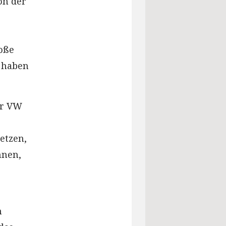
on der
roße
r haben
ür VW
etzen,
nnen,
m