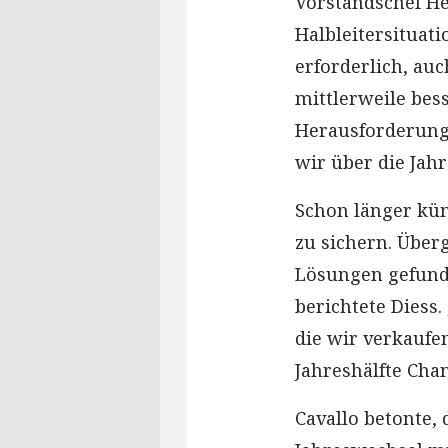
Vorstandschef He
Halbleitersituat
erforderlich, auc
mittlerweile bess
Herausforderung,
wir über die Jah
Schon länger kü
zu sichern. Übe
Lösungen gefund
berichtete Diess
die wir verkaufe
Jahreshälfte Cha
Cavallo betonte,