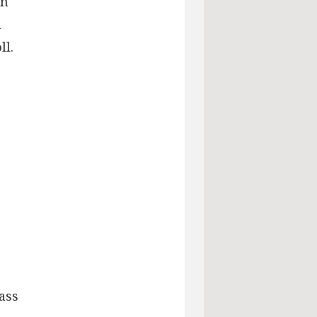
en
l
ll.
ass