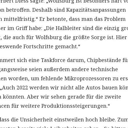
rbert Diess sagte: „Wolfsburg ist besonders hart v
ion betroffen. Deshalb sind Kapazitätsanpassungen
h mittelfristig.“ Er betonte, dass man das Problem
er im Griff habe: „Die Halbleiter sind die einzig g
 die auch für Wolfsburg die größte Sorge ist. Hie
reswende Fortschritte gemacht.“
mmert sich eine Taskforce darum, Chipbestände f
rgangsweise seien außerdem andere technische
en worden, um fehlende Mikroprozessoren zu ers
. „Auch 2022 werden wir nicht alle Autos bauen kö
n könnten. Aber wir sehen gerade für die zweite
ncen für weitere Produktionssteigerungen.“
 dass die Unsicherheit einstweilen hoch bleibe. Zu