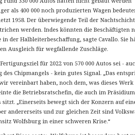
g rund 330 000 Autos hätten nicht gebaut werden
ger als 400 000 noch produzierten Wagen bedeute
letzt 1958. Der überwiegende Teil der Nachtschich
strichen werden. Indes könnten die Beschäftigten n
in der Halbleiterbeschaffung, sagte Cavallo. Sie h
en Ausgleich für wegfallende Zuschläge.
Fertigungsziel für 2022 von 570 000 Autos sei - au
 des Chipmangels - kein gutes Signal. „Das entspr
wir vereinbart haben, noch dem, was dieses Werk
inte die Betriebsratschefin, die auch im Präsidium
 sitzt. „Einerseits bewegt sich der Konzern auf ei
er andererseits und zur gleichen Zeit sind Volks
itz Wolfsburg in einer schweren Krise.“