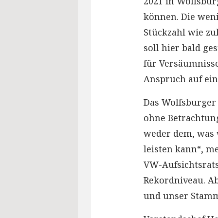
2021 in Wolfsbur
können. Die weni
Stückzahl wie zu
soll hier bald ge
für Versäumnisse 
Anspruch auf ein
Das Wolfsburger 
ohne Betrachtung
weder dem, was 
leisten kann“, me
VW-Aufsichtsrats
Rekordniveau. Ab
und unser Stamms