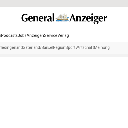
n
Podcasts
Jobs
Anzeigen
Service
Verlag
ledingerland
Saterland/Barßel
Region
Sport
Wirtschaft
Meinung