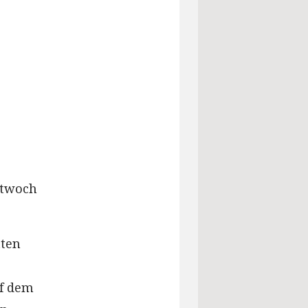
ttwoch
tten
uf dem