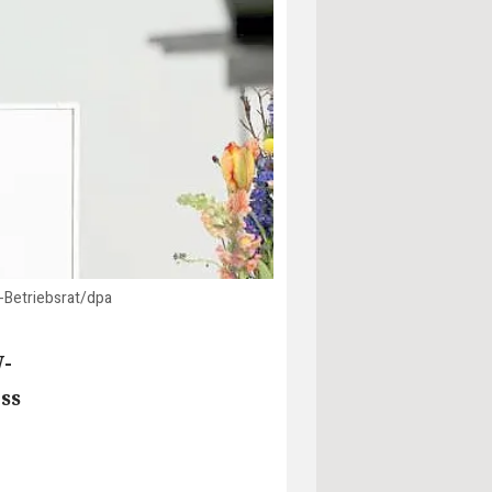
-Betriebsrat/dpa
W-
ss