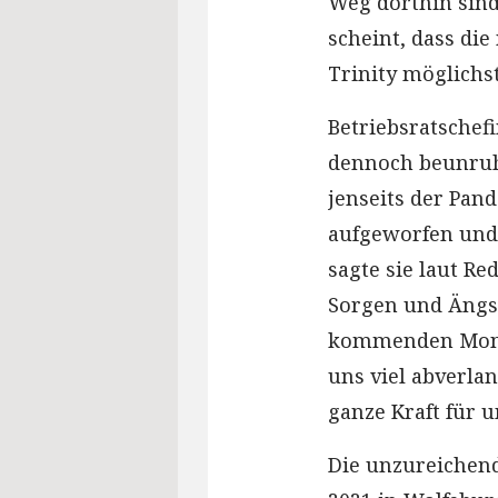
Weg dorthin sind
scheint, dass die
Trinity möglichs
Betriebsratschefi
dennoch beunruhi
jenseits der Pan
aufgeworfen und 
sagte sie laut Re
Sorgen und Ängste
kommenden Mona
uns viel abverla
ganze Kraft für 
Die unzureichend