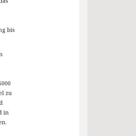
 das
ng bis
n
5000
el zu
d
d in
en.