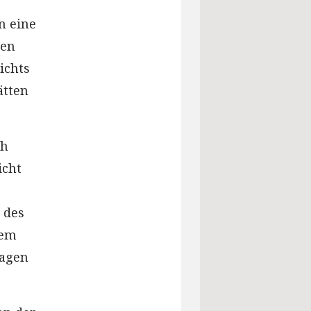
n eine
ten
ichts
ätten
ch
icht
 des
nem
wagen