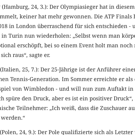
(Hamburg, 24, 3.): Der Olympiasieger hat in diesem
ammelt, keiner hat mehr gewonnen. Die ATP Finals 
18 in London überraschend für sich entschieden - 
g in Turin nun wiederholen: „Selbst wenn man körp
tional erschöpft, bei so einem Event holt man noch
sich raus“, sagte er.
(Italien, 25, 7.): Der 25-Jährige ist der Anführer eine
chen Tennis-Generation. Im Sommer erreichte er als 
dspiel von Wimbledon - und will nun zum Auftakt in
h spüre den Druck, aber es ist ein positiver Druck“,
enische Teilnehmer: „Ich weiß, dass die Zuschauer au
n werden.“
Polen, 24, 9.): Der Pole qualifizierte sich als Letzter