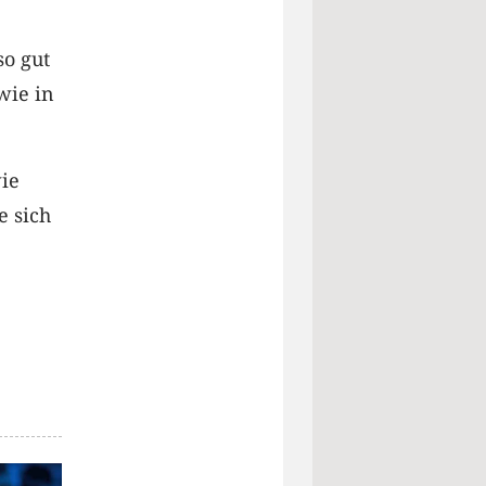
so gut
wie in
wie
e sich