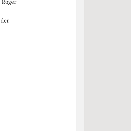
s Roger
eder