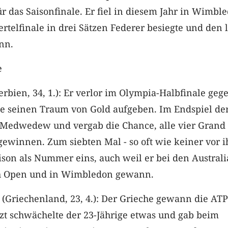
r das Saisonfinale. Er fiel in diesem Jahr in Wimbl
ertelfinale in drei Sätzen Federer besiegte und den 
nn.
e
rbien, 34, 1.): Er verlor im Olympia-Halbfinale geg
e seinen Traum von Gold aufgeben. Im Endspiel de
 Medwedew und vergab die Chance, alle vier Grand
gewinnen. Zum siebten Mal - so oft wie keiner vor i
ison als Nummer eins, auch weil er bei den Austral
h Open und in Wimbledon gewann.
s (Griechenland, 23, 4.): Der Grieche gewann die ATP
tzt schwächelte der 23-Jährige etwas und gab beim