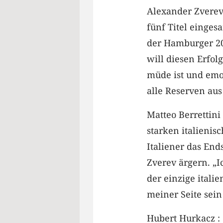
Alexander Zverev 
fünf Titel einges
der Hamburger 20
will diesen Erfol
müde ist und emo
alle Reserven aus 
Matteo Berrettini 
starken italienis
Italiener das En
Zverev ärgern. „Ic
der einzige itali
meiner Seite sei
Hubert Hurkacz : (