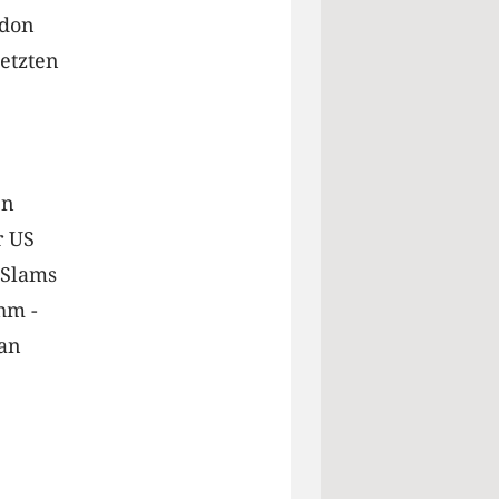
edon
letzten
en
r US
 Slams
hm -
ian