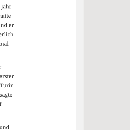
 Jahr
hatte
und er
erlich
 mal
r
erster
 Turin
 sagte
f
 und