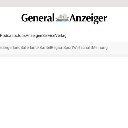
Podcasts
Jobs
Anzeigen
Service
Verlag
edingerland
Saterland/Barßel
Region
Sport
Wirtschaft
Meinung