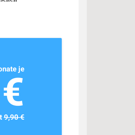
nate je
1€
tt
9,90 €