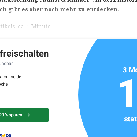
ch gibt es aber noch mehr zu entdecken.
ikels: ca. 1 Minute
 freischalten
kündbar.
3 Mo
a-online.de
oche
 90 % sparen
sta