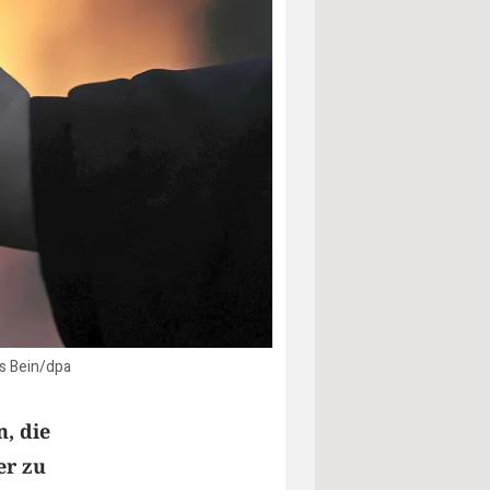
as Bein/dpa
n, die
er zu