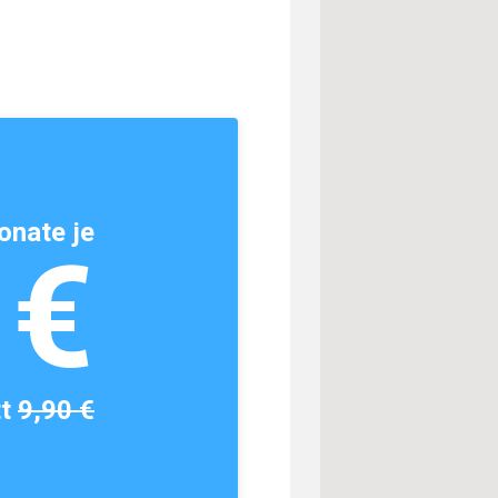
onate je
1€
tt
9,90 €