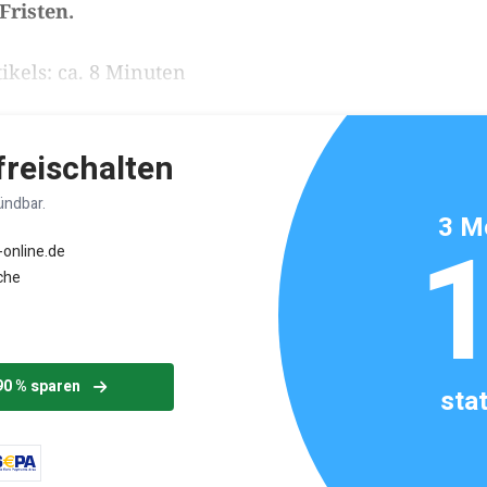
risten.
ikels: ca. 8 Minuten
 freischalten
ündbar.
3 M
-online.de
che
90 % sparen
sta