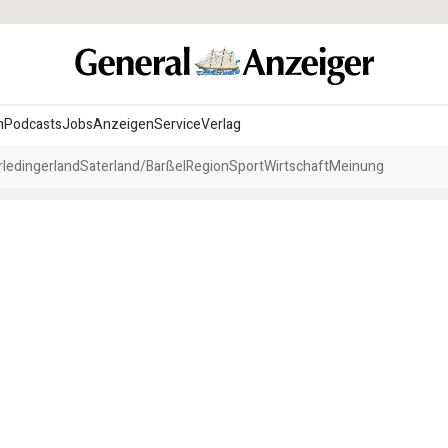
n
Podcasts
Jobs
Anzeigen
Service
Verlag
ledingerland
Saterland/Barßel
Region
Sport
Wirtschaft
Meinung