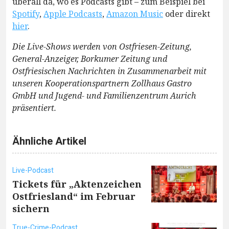
überall da, wo es Podcasts gibt – zum Beispiel bei
Spotify
,
Apple Podcasts
,
Amazon Music
oder direkt
hier
.
Die Live-Shows werden von Ostfriesen-Zeitung,
General-Anzeiger, Borkumer Zeitung und
Ostfriesischen Nachrichten in Zusammenarbeit mit
unseren Kooperationspartnern Zollhaus Gastro
GmbH und Jugend- und Familienzentrum Aurich
präsentiert.
Ähnliche Artikel
Live-Podcast
Tickets für „Aktenzeichen
Ostfriesland“ im Februar
sichern
True-Crime-Podcast