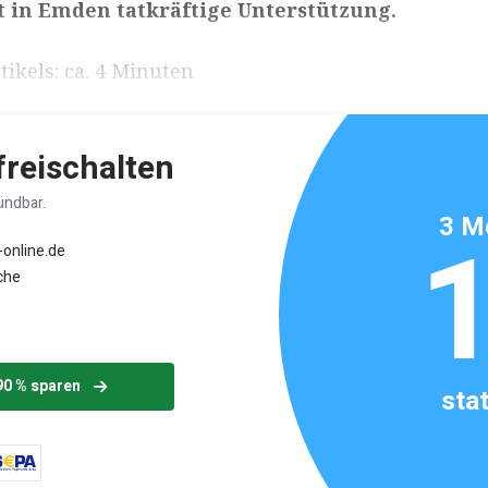
 in Emden tatkräftige Unterstützung.
ikels: ca. 4 Minuten
 freischalten
ündbar.
3 M
-online.de
che
90 % sparen
sta