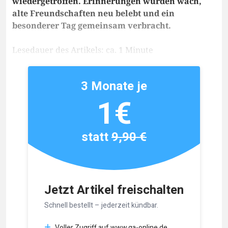
wiedergetroffen. Erinnerungen wurden wach,
alte Freundschaften neu belebt und ein
besonderer Tag gemeinsam verbracht.
Lesedauer des Artikels: ca. 1 Minute
3 Monate je
1€
statt
9,90 €
Jetzt Artikel freischalten
Schnell bestellt – jederzeit kündbar.
Voller Zugriff auf www.ga-online.de