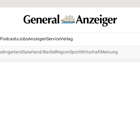
Podcasts
Jobs
Anzeigen
Service
Verlag
edingerland
Saterland/Barßel
Region
Sport
Wirtschaft
Meinung