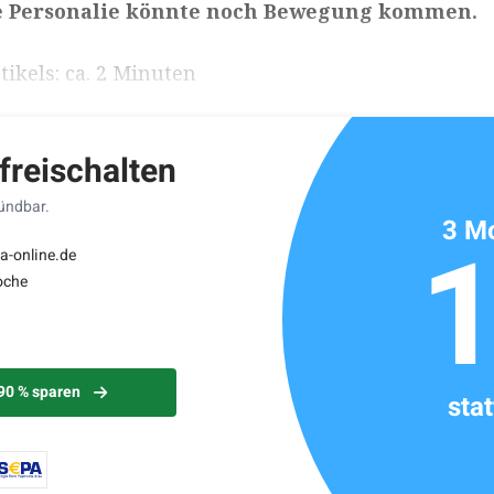
e Personalie könnte noch Bewegung kommen.
ikels: ca. 2 Minuten
 freischalten
kündbar.
3 Mo
a-online.de
oche
 90 % sparen
sta