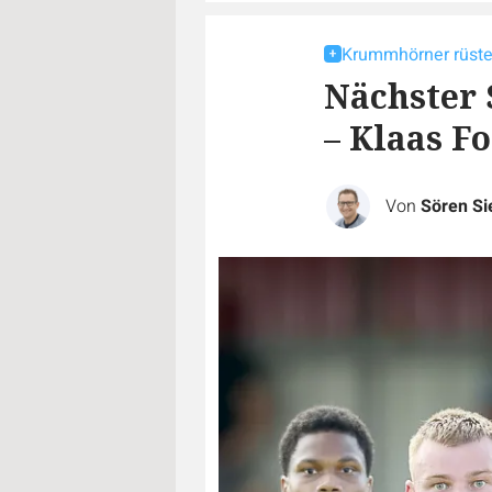
Krummhörner rüste
Nächster 
– Klaas F
Von
Sören S