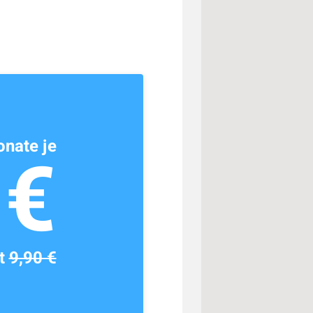
nate je
1€
tt
9,90 €