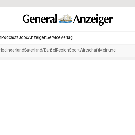
n
Podcasts
Jobs
Anzeigen
Service
Verlag
ledingerland
Saterland/Barßel
Region
Sport
Wirtschaft
Meinung