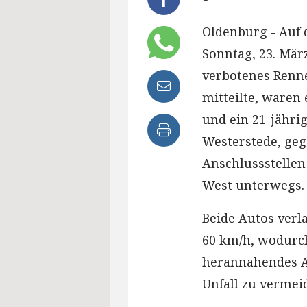
Oldenburg - Auf 
Sonntag, 23. Mär
verbotenes Rennen
mitteilte, waren
und ein 21-jähri
Westerstede, geg
Anschlussstelle
West unterwegs.
Beide Autos verl
60 km/h, wodurc
herannahendes A
Unfall zu vermei