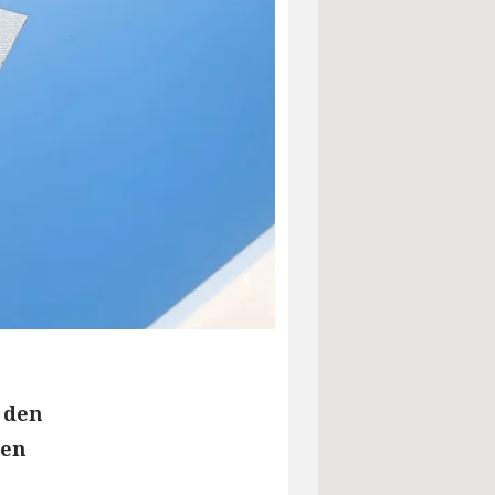
 den
nen