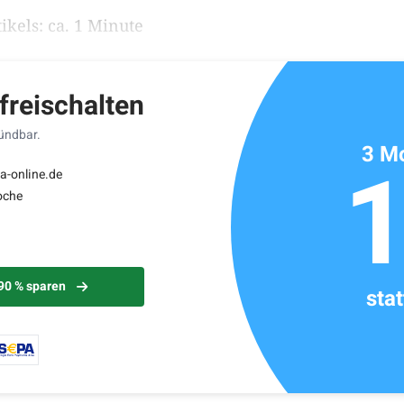
ikels: ca. 1 Minute
 freischalten
kündbar.
3 Mo
a-online.de
oche
 90 % sparen
sta