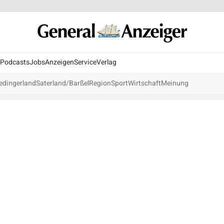
Podcasts
Jobs
Anzeigen
Service
Verlag
edingerland
Saterland/Barßel
Region
Sport
Wirtschaft
Meinung