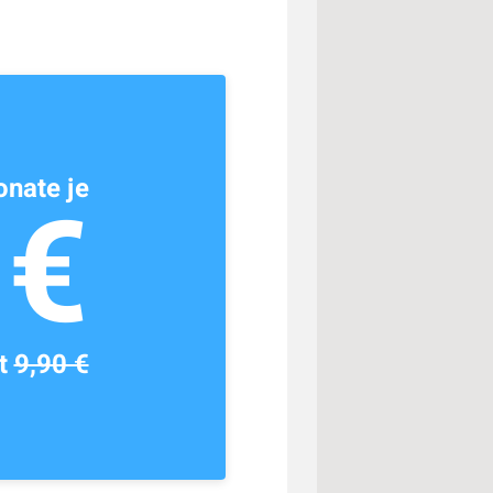
nate je
1€
tt
9,90 €