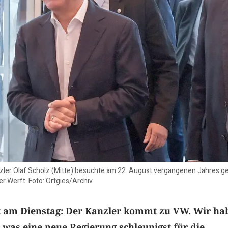
anzler Olaf Scholz (Mitte) besuchte am 22. August vergangenen Jahres
r Werft. Foto: Ortgies/Archiv
 am Dienstag: Der Kanzler kommt zu VW. Wir ha
 was eine neue Regierung schleunigst für die