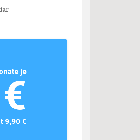
klar
onate je
1€
tt
9,90 €