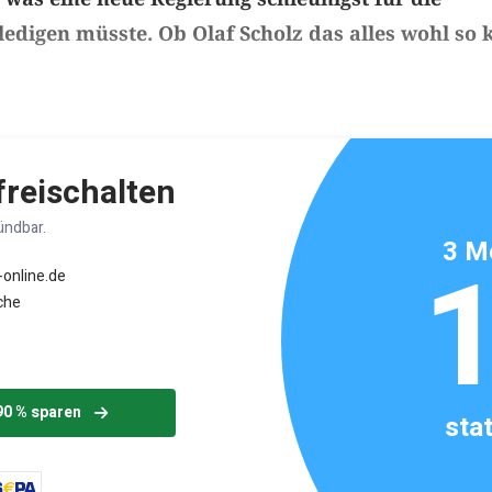
ledigen müsste. Ob Olaf Scholz das alles wohl so 
ikels: ca. 5 Minuten
 freischalten
ündbar.
3 M
-online.de
che
90 % sparen
sta