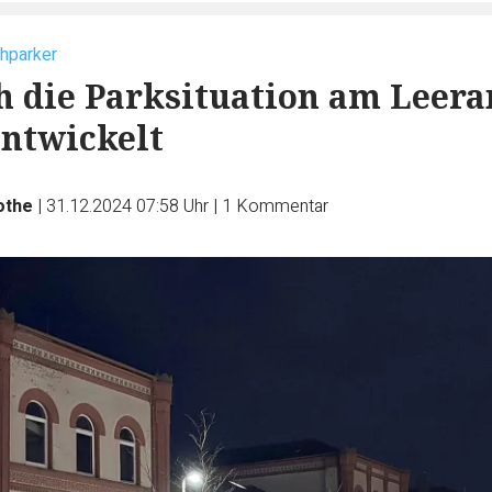
chparker
ch die Parksituation am Leera
ntwickelt
othe
|
31.12.2024 07:58 Uhr
|
1
Kommentar