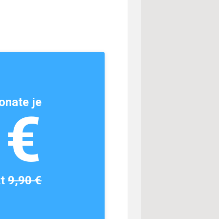
onate je
1€
tt
9,90 €