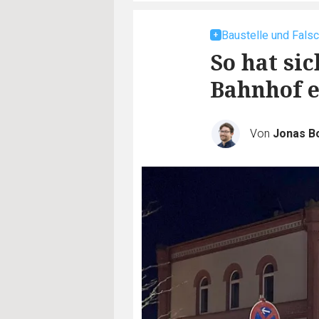
Baustelle und Fals
So hat si
Bahnhof e
Von
Jonas B