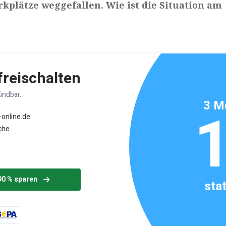
kplätze weggefallen. Wie ist die Situation am
ikels: ca. 4 Minuten
 freischalten
ündbar.
3 M
-online.de
che
90 % sparen
sta