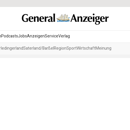
n
Podcasts
Jobs
Anzeigen
Service
Verlag
ledingerland
Saterland/Barßel
Region
Sport
Wirtschaft
Meinung