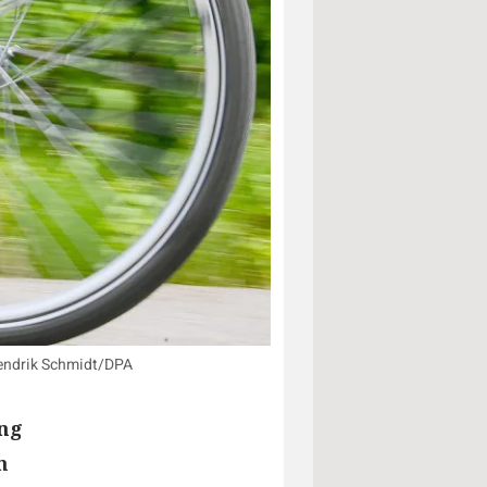
 Hendrik Schmidt/DPA
ung
n