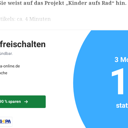
 Sie weist auf das Projekt „Kinder aufs Rad“ hin.
ikels: ca. 4 Minuten
 freischalten
kündbar.
3 Mo
a-online.de
oche
 90 % sparen
sta