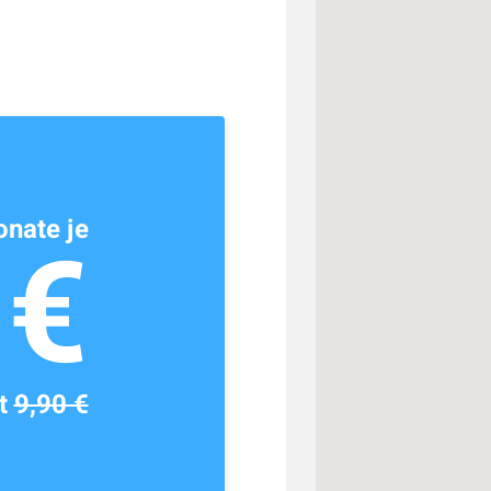
nate je
1€
tt
9,90 €