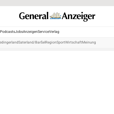
Podcasts
Jobs
Anzeigen
Service
Verlag
edingerland
Saterland/Barßel
Region
Sport
Wirtschaft
Meinung