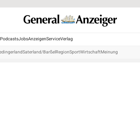
Podcasts
Jobs
Anzeigen
Service
Verlag
edingerland
Saterland/Barßel
Region
Sport
Wirtschaft
Meinung