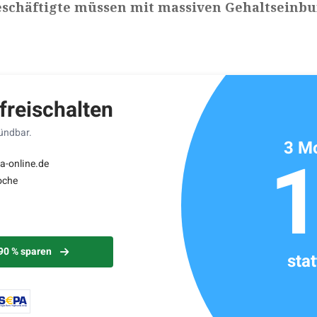
Beschäftigte müssen mit massiven Gehaltseinb
ikels: ca. 2 Minuten
 freischalten
kündbar.
3 Mo
a-online.de
oche
 90 % sparen
sta