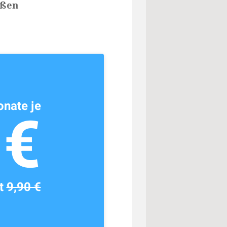
ußen
nate je
1€
tt
9,90 €