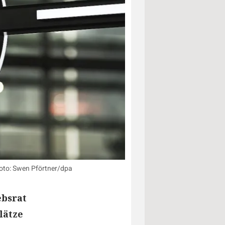
 Foto: Swen Pförtner/dpa
ebsrat
lätze