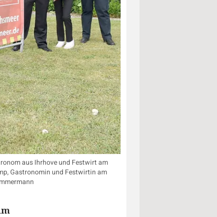
stronom aus Ihrhove und Festwirt am
amp, Gastronomin und Festwirtin am
: Ammermann
 im