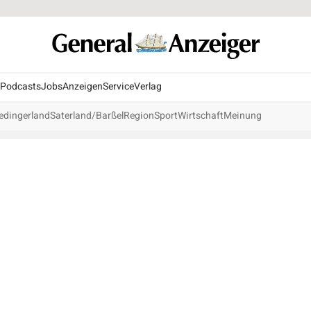
Podcasts
Jobs
Anzeigen
Service
Verlag
edingerland
Saterland/Barßel
Region
Sport
Wirtschaft
Meinung