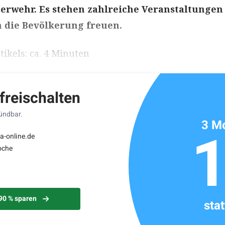
erwehr. Es stehen zahlreiche Veranstaltungen 
h die Bevölkerung freuen.
ikels: ca. 4 Minuten
 freischalten
kündbar.
3 Mo
a-online.de
oche
 90 % sparen
sta