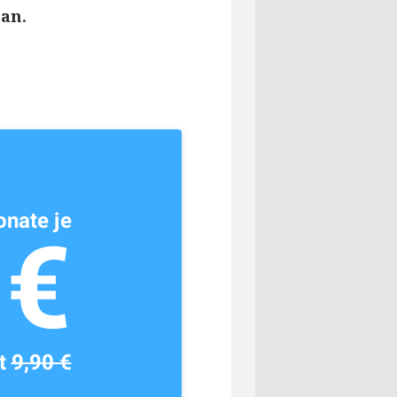
an.
nate je
1€
tt
9,90 €